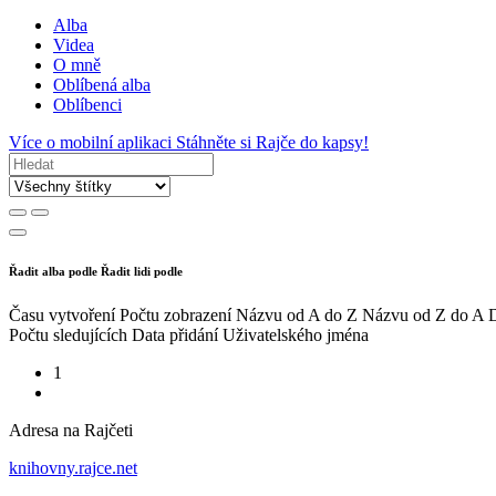
Alba
Videa
O mně
Oblíbená alba
Oblíbenci
Více o mobilní aplikaci
Stáhněte si Rajče do kapsy!
Řadit alba podle
Řadit lidi podle
Času vytvoření
Počtu zobrazení
Názvu od A do Z
Názvu od Z do A
D
Počtu sledujících
Data přidání
Uživatelského jména
1
Adresa na Rajčeti
knihovny.rajce.net