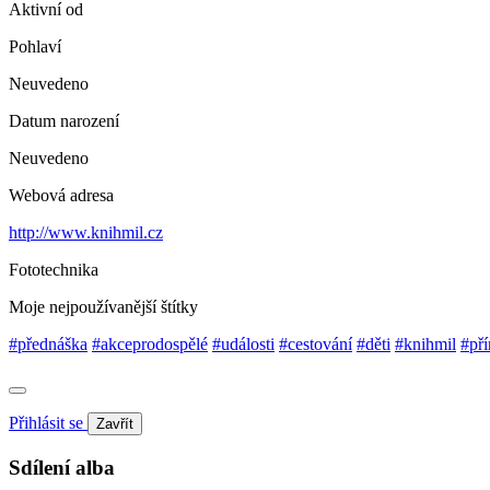
Aktivní od
Pohlaví
Neuvedeno
Datum narození
Neuvedeno
Webová adresa
http://www.knihmil.cz
Fototechnika
Moje nejpoužívanější štítky
#přednáška
#akceprodospělé
#události
#cestování
#děti
#knihmil
#pří
Přihlásit se
Zavřít
Sdílení alba