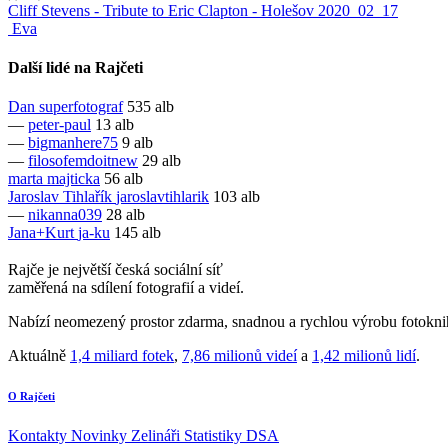
Cliff Stevens - Tribute to Eric Clapton - Holešov 2020_02_17
Eva
Další lidé na Rajčeti
Dan
superfotograf
535 alb
—
peter-paul
13 alb
—
bigmanhere75
9 alb
—
filosofemdoitnew
29 alb
marta
majticka
56 alb
Jaroslav Tihlařík
jaroslavtihlarik
103 alb
—
nikanna039
28 alb
Jana+Kurt
ja-ku
145 alb
Rajče je největší česká sociální síť
zaměřená na sdílení fotografií a videí.
Nabízí neomezený prostor zdarma, snadnou a rychlou výrobu fotoknih
Aktuálně
1,4 miliard fotek
,
7,86 milionů videí
a
1,42 milionů lidí
.
O Rajčeti
Kontakty
Novinky
Zelináři
Statistiky DSA