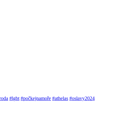
roda
#lgbt
#počkejnamoře
#athelas
#oslavy2024